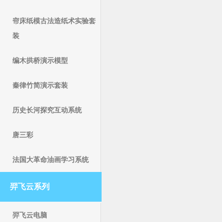
帘床纸模古法造纸术实验套
装
编木拱桥演示模型
秦律竹简演示套装
历史长河探究互动系统
唐三彩
法国大革命油画学习系统
羿飞云系列
羿飞云电脑