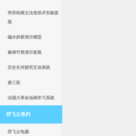
帘床纸模古法造纸术实验套
装
编木拱桥演示模型
秦律竹简演示套装
历史长河探究互动系统
唐三彩
法国大革命油画学习系统
羿飞云系列
羿飞云电脑