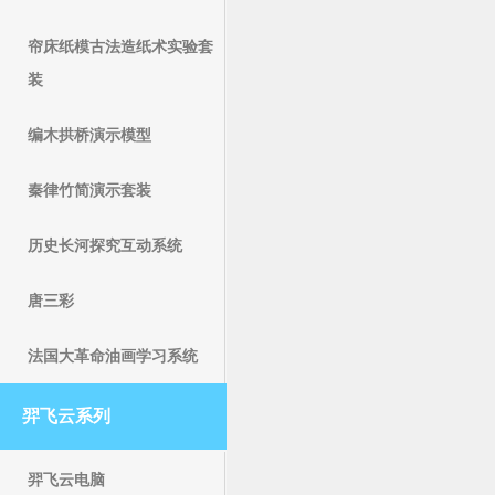
帘床纸模古法造纸术实验套
装
编木拱桥演示模型
秦律竹简演示套装
历史长河探究互动系统
唐三彩
法国大革命油画学习系统
羿飞云系列
羿飞云电脑